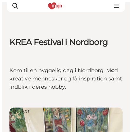
KREA Festival i Nordborg
Oplevelser
Byer & Steder
Det sker
Kom til en hyggelig dag i Nordborg. Mød
Overnatning
kreative mennesker og få inspiration samt
Planlæg din ferie
indblik i deres hobby.
Booking
Det sker