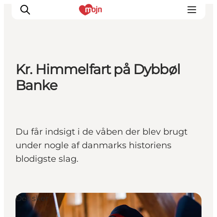
Kr. Himmelfart på Dybbøl
Oplevelser
Banke
Byer & Steder
Det sker
Overnatning
Du får indsigt i de våben der blev brugt
Planlæg din ferie
under nogle af danmarks historiens
Booking
blodigste slag.
Det sker