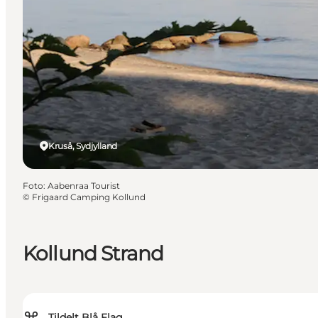
Kruså, Sydjylland
Foto
:
Aabenraa Tourist
©
Frigaard Camping Kollund
Kollund Strand
Tildelt Blå Flag