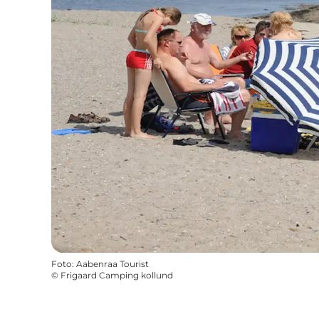
Foto
:
Aabenraa Tourist
©
Frigaard Camping kollund