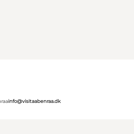
nraa
info@visitaabenraa.dk