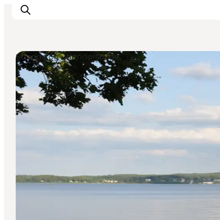
Strande og udendørsbade
Oplevelser
Byer & Steder
Det sker
Overnatning
Planlæg din ferie
Booking