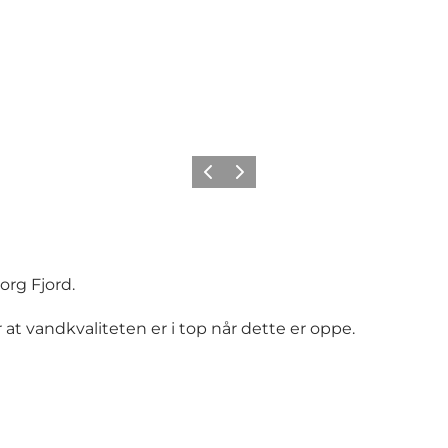
Forrige
Næste
org Fjord.
r at vandkvaliteten er i top når dette er oppe.