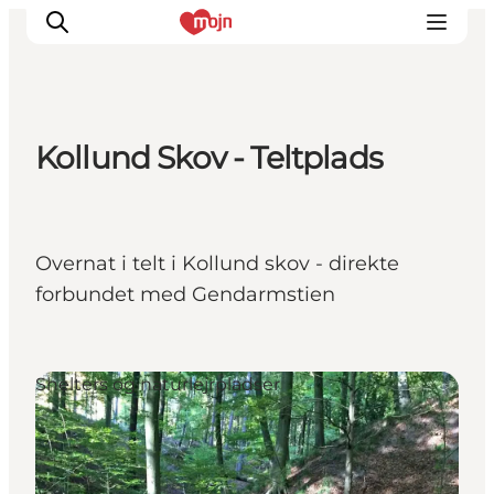
Kollund Skov - Teltplads
Oplevelser
Byer & Steder
Det sker
Overnat i telt i Kollund skov - direkte
Overnatning
forbundet med Gendarmstien
Planlæg din ferie
Booking
Shelters og naturlejrpladser