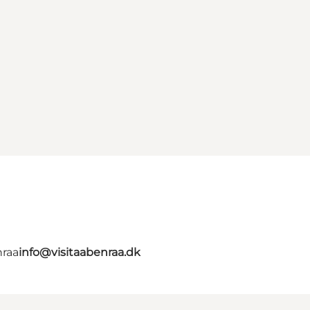
nraa
info@visitaabenraa.dk