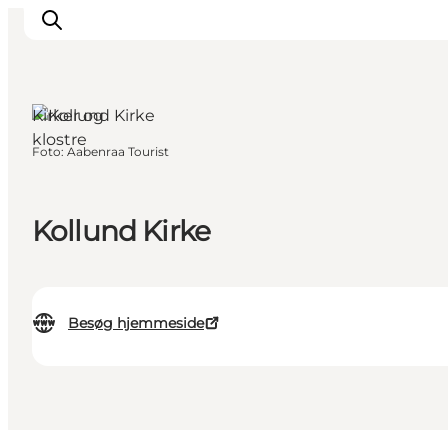
Kirker og
klostre
Foto
:
Aabenraa Tourist
Oplevelser
Byer & Steder
Det sker
Kollund Kirke
Overnatning
Planlæg din ferie
Booking
Besøg hjemmeside