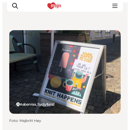
Shopping
Oplevelser
Byer & Steder
Det sker
Overnatning
Planlæg din ferie
Booking
Aabenraa, Sydjylland
Foto
:
Majbritt Høy