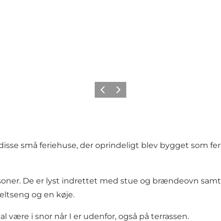
Forrige
Næste
disse små feriehuse, der oprindeligt blev bygget som fer
ersoner. De er lyst indrettet med stue og brændeovn samt
ltseng og en køje.
være i snor når I er udenfor, også på terrassen.