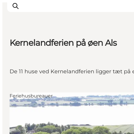
Kernelandferien på øen Als
Oplevelser
Byer & Steder
Det sker
De 11 huse ved Kernelandferien ligger tæt på 
Overnatning
Planlæg din ferie
Booking
Feriehusbureauer