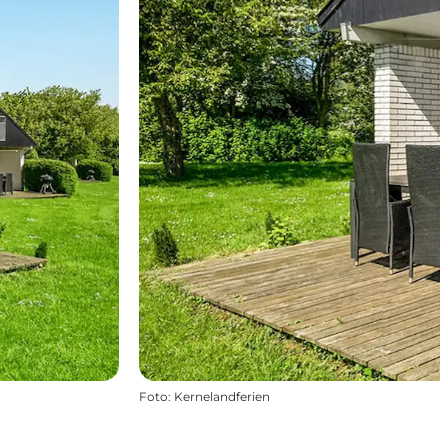
Foto
:
Kernelandferien