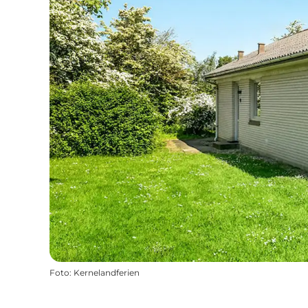
Foto
:
Kernelandferien