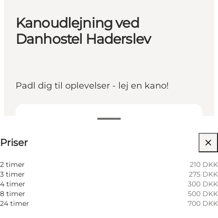
Kanoudlejning ved
Danhostel Haderslev
Padl dig til oplevelser - lej en kano!
Se priser
Priser
Besøg hjemmeside
Min virksomhed, Mig selv, Min partner, Venner,
2 timer
210 DKK
Børn
3 timer
275 DKK
4 timer
300 DKK
8 timer
500 DKK
24 timer
700 DKK