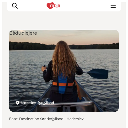
Bådudlejere
Oplevelser
Byer & Steder
Det sker
Overnatning
Planlæg din ferie
Booking
Haderslev, Sydjylland
Foto
:
Destination Sønderjylland - Haderslev