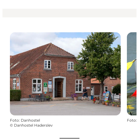
Foto
:
Danhostel
Foto
:
©
Danhostel Haderslev