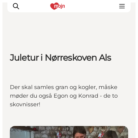
Oplevelser
Juletur i Nørreskoven Als
Byer & Steder
Det sker
Overnatning
Planlæg din ferie
Der skal samles gran og kogler, måske
Booking
møder du også Egon og Konrad - de to
skovnisser!
Det sker