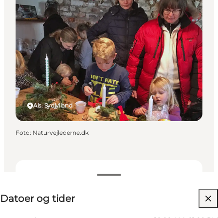
Als, Sydjylland
Foto
:
Naturvejlederne.dk
Datoer og tider
Datoer og tider
Besøg hjemmeside