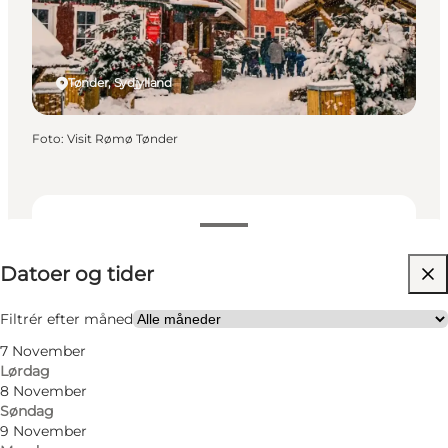
Tønder, Sydjylland
Foto
:
Visit Rømø Tønder
Datoer og tider
Datoer og tider
Besøg hjemmeside
Filtrér efter måned
7 November
Lørdag
8 November
Søndag
9 November