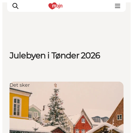
Oplevelser
Julebyen i Tønder 2026
Byer & Steder
Det sker
Overnatning
Planlæg din ferie
Det sker
Booking