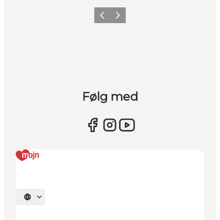
Forrige
Næste
Følg med
Vælg sprog