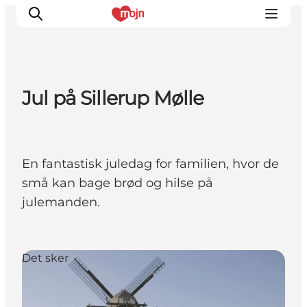
Jul på Sillerup Mølle
Oplevelser
Byer & Steder
Det sker
En fantastisk juledag for familien, hvor de
Overnatning
små kan bage brød og hilse på
Planlæg din ferie
julemanden.
Booking
Det sker