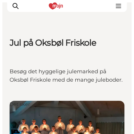
Jul på Oksbøl Friskole
Oplevelser
Byer & Steder
Det sker
Besøg det hyggelige julemarked på
Overnatning
Oksbøl Friskole med de mange juleboder.
Planlæg din ferie
Booking
Det sker