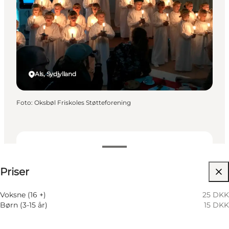
Als, Sydjylland
Foto
:
Oksbøl Friskoles Støtteforening
Se priser
Priser
Besøg hjemmeside
Voksne (16 +)
25 DKK
Børn (3-15 år)
15 DKK