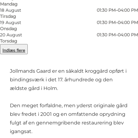
Mandag
18 August
01:30 PM–04:00 PM
Tirsdag
Foto
:
Svend Erik Boysen - Freelance Photograph
19 August
01:30 PM–04:00 PM
Onsdag
20 August
01:30 PM–04:00 PM
Torsdag
Indlæs flere
Jollmands Gaard er en såkaldt kroggård opført i
bindingsværk i det 17. århundrede og den
ældste gård i Holm.
Den meget forfaldne, men yderst originale gård
blev fredet i 2001 og en omfattende oprydning
fulgt af en gennemgribende restaurering blev
igangsat.