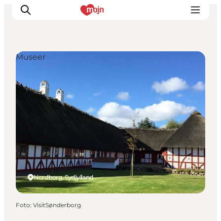
Museer
Oplevelser
Byer & Steder
Det sker
Overnatning
Planlæg din ferie
Booking
Nordborg, Sydjylland
Foto
:
VisitSønderborg