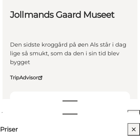
Jollmands Gaard Museet
Den sidste kroggård på øen Als står i dag
lige så smukt, som da den i sin tid blev
bygget
TripAdvisor
Se åbningstider
Åbningstider
50 DKK
Priser
Besøg hjemmeside
Filtrér efter måned