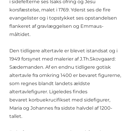
i sidefelterne ses Isaks ofring og Jesu
korsfæstelse, malet i 1769. Yderst ses de fire
evangelister og i topstykket ses opstandelsen
flankeret af gravlæggelsen og Emmaus-
måltidet.
Den tidligere altertavle er blevet istandsat og i
1949 forsynet med malerier af J.Th.Skovgaard:
Sædemanden. Af en endnu tidligere gotisk
altertavle fra omkring 1400 er bevaret figurerne,
som regnes blandt landets ældste
altertavlefigurer. Ligeledes findes
bevaret korbuekrucifikset
med sidefigurer,
Maria og Johannes fra sidste halvdel af 1200-
tallet.