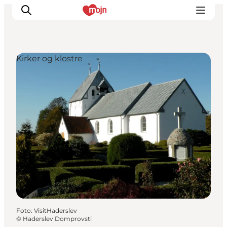
Kirker og klostre
Oplevelser
Byer & Steder
Det sker
Overnatning
Planlæg din ferie
Booking
Foto
:
VisitHaderslev
©
Haderslev Domprovsti