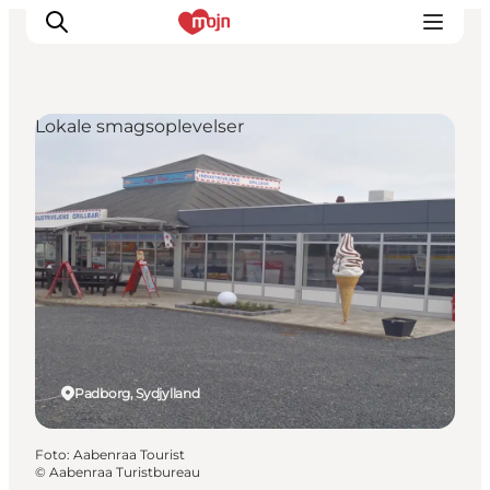
Lokale smagsoplevelser
Oplevelser
Byer & Steder
Det sker
Overnatning
Planlæg din ferie
Booking
Padborg, Sydjylland
Foto
:
Aabenraa Tourist
©
Aabenraa Turistbureau