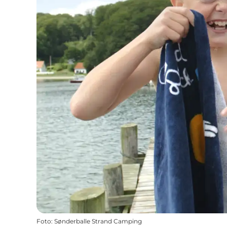
Foto
:
Sønderballe Strand Camping