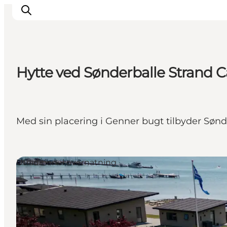
Hytte ved Sønderballe Strand
Oplevelser
Byer & Steder
Det sker
Med sin placering i Genner bugt tilbyder Sønde
Overnatning
Planlæg din ferie
Booking
Utraditionel overnatning