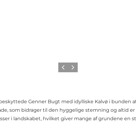
Forrige
Næste
 beskyttede Genner Bugt med idylliske Kalvø i bunden af
de, som bidrager til den hyggelige stemning og altid er en
asser i landskabet, hvilket giver mange af grundene en s