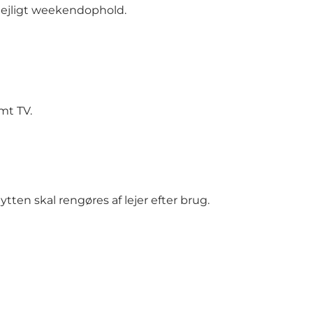
 dejligt weekendophold.
mt TV.
ten skal rengøres af lejer efter brug.