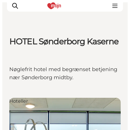
HOTEL Sønderborg Kaserne
Oplevelser
Byer & Steder
Det sker
Nøglefrit hotel med begrænset betjening
Overnatning
nær Sønderborg midtby.
Planlæg din ferie
Booking
Hoteller