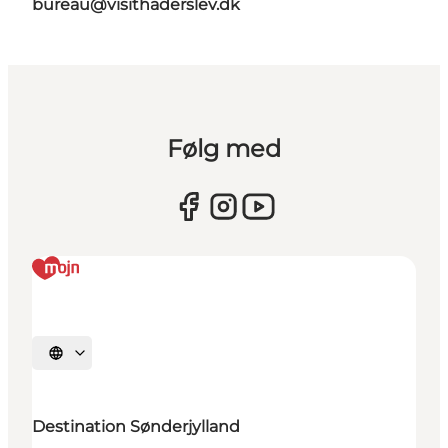
bureau@visithaderslev.dk
Følg med
Vælg sprog
Destination Sønderjylland