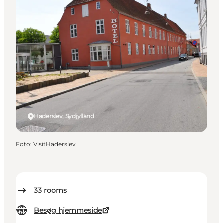
Haderslev, Sydjylland
Foto
:
VisitHaderslev
33
rooms
Besøg hjemmeside