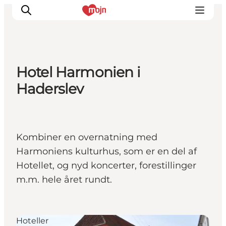
Hotel Harmonien i
Oplevelser
Haderslev
Byer & Steder
Det sker
Overnatning
Kombiner en overnatning med
Planlæg din ferie
Harmoniens kulturhus, som er en del af
Booking
Hotellet, og nyd koncerter, forestillinger
m.m. hele året rundt.
Hoteller