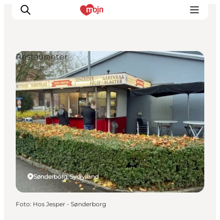
Restauranter
Oplevelser
Byer & Steder
Det sker
Overnatning
Planlæg din ferie
Booking
Sønderborg, Sydjylland
Foto
:
Hos Jesper - Sønderborg