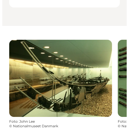
Foto
:
John Lee
Foto
:
©
Nationalmuseet Danmark
©
Nat