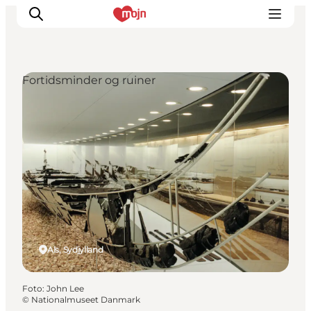
Fortidsminder og ruiner
Oplevelser
Byer & Steder
Det sker
Overnatning
Planlæg din ferie
Booking
Als, Sydjylland
Foto
:
John Lee
©
Nationalmuseet Danmark