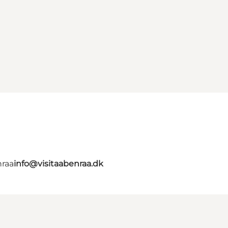
nraa
info@visitaabenraa.dk