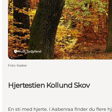
Kruså, Sydjylland
Foto
:
Kazkar
Hjertestien Kollund Skov
En sti med hjerte. I Aabenraa finder du flere hj