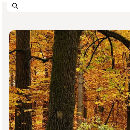
Naturområder
Oplevelser
Byer & Steder
Det sker
Overnatning
Planlæg din ferie
Booking