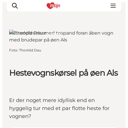
Hesteoplevelser
Augustenborg, Sydjylland
Oplevelser
Foto
:
Thorkild Dau
Byer & Steder
Det sker
Hestevognskørsel på øen Als
Overnatning
Planlæg din ferie
Booking
Er der noget mere idyllisk end en
hyggelig tur med et par flotte heste for
vognen?