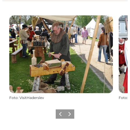
Foto
:
VisitHaderslev
Foto
:
Forrige
Næste