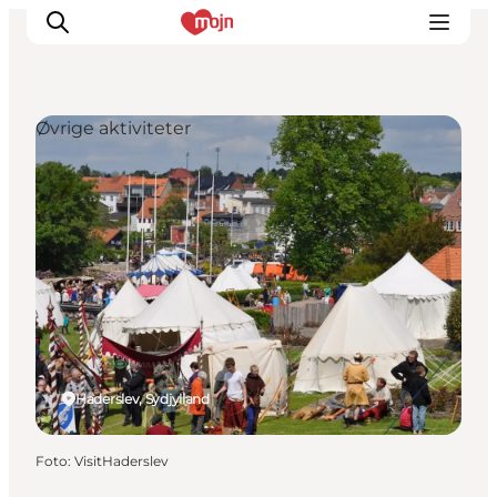
Øvrige aktiviteter
Oplevelser
Byer & Steder
Det sker
Overnatning
Planlæg din ferie
Booking
Haderslev, Sydjylland
Foto
:
VisitHaderslev