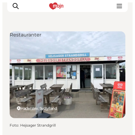
Restauranter
Oplevelser
Byer & Steder
Det sker
Overnatning
Planlæg din ferie
Booking
Haderslev, Sydjylland
Foto
:
Hejsager Strandgrill