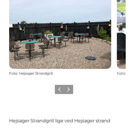
Foto
:
Hejsager Strandgrill
Foto
:
Forrige
Næste
Hejsager Strandgrill lige ved Hejsager strand