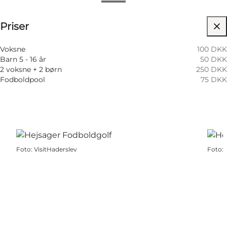
Se priser
Priser
Besøg hjemmeside
Min virksomhed, Mig selv, Min partner, Venner,
Voksne
100 DKK
Børn
Barn 5 - 16 år
50 DKK
2 voksne + 2 børn
250 DKK
Fodboldpool
75 DKK
Foto
:
VisitHaderslev
Foto
: