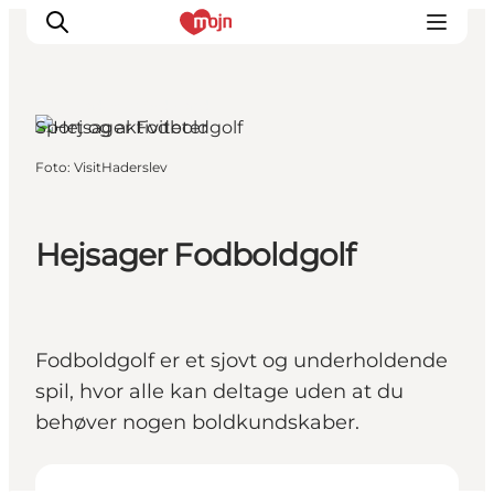
Haderslev, Sydjylland
Sport og aktiviteter
Foto
:
VisitHaderslev
Oplevelser
Byer & Steder
Det sker
Hejsager Fodboldgolf
Overnatning
Planlæg din ferie
Booking
Fodboldgolf er et sjovt og underholdende
spil, hvor alle kan deltage uden at du
behøver nogen boldkundskaber.