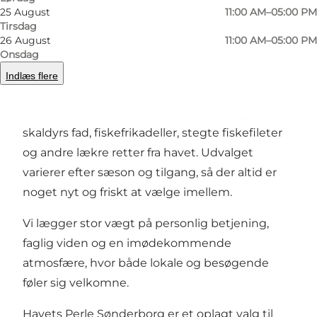
25 August
11:00 AM–05:00 PM
Tirsdag
26 August
11:00 AM–05:00 PM
Vi tilbyder et bredt udvalg af frisk fisk og
Onsdag
hjemmelavede fiskespecialiteter, tilberedt med
Indlæs flere
fokus på smag og sæsonens bedste råvarer.
Hos os finder man blandt andet fisketapas,
skaldyrs fad, fiskefrikadeller, stegte fiskefileter
og andre lækre retter fra havet. Udvalget
varierer efter sæson og tilgang, så der altid er
noget nyt og friskt at vælge imellem.
Vi lægger stor vægt på personlig betjening,
faglig viden og en imødekommende
atmosfære, hvor både lokale og besøgende
føler sig velkomne.
Havets Perle Sønderborg er et oplagt valg til