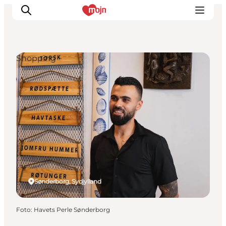
Shopping
Oplevelser
Byer & Steder
Det sker
Overnatning
Planlæg din ferie
Booking
Sønderborg, Sydjylland
Foto
:
Havets Perle Sønderborg