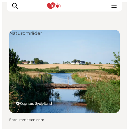
Naturområder
Oplevelser
Byer & Steder
Det sker
Overnatning
Planlæg din ferie
Booking
Kegnæs, Sydjylland
Foto
:
ramelsen.com