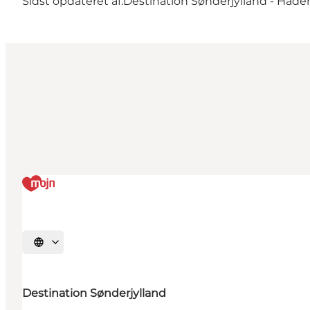
Sidst opdateret af:
Destination Sønderjylland - Hader
Vælg sprog
Destination Sønderjylland