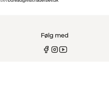
slev
bureau@visithaderslev.dk
Følg med