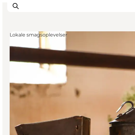
Lokale smagsoplevelser
Oplevelser
Byer & Steder
Det sker
Overnatning
Planlæg din ferie
Booking