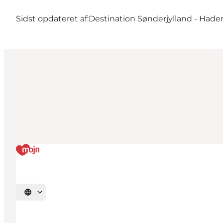
Sidst opdateret af:
Destination Sønderjylland - Hader
Vælg sprog