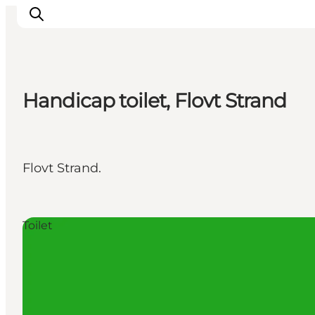
Handicap toilet, Flovt Strand
Oplevelser
Byer & Steder
Det sker
Flovt Strand.
Overnatning
Planlæg din ferie
Booking
Toilet