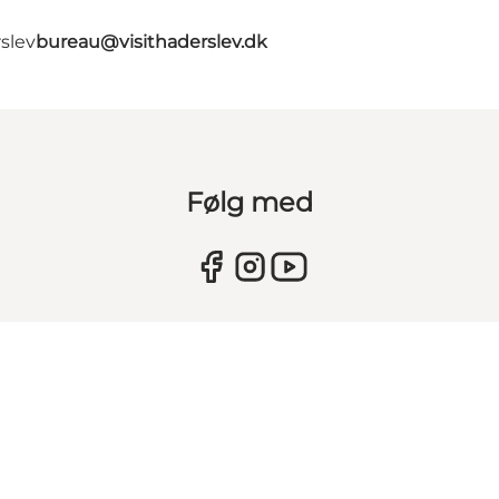
slev
bureau@visithaderslev.dk
Følg med