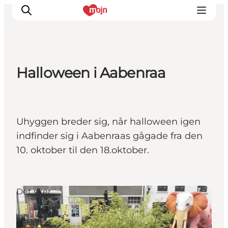
Halloween i Aabenraa
Oplevelser
Byer & Steder
Det sker
Uhyggen breder sig, når halloween igen
Overnatning
indfinder sig i Aabenraas gågade fra den
Planlæg din ferie
10. oktober til den 18.oktober.
Booking
Det sker