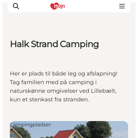
Halk Strand Camping
Oplevelser
Byer & Steder
Det sker
Her er plads til både leg og afslapning!
Overnatning
Tag familien med på camping i
Planlæg din ferie
naturskønne omgivelser ved Lillebælt,
Booking
kun et stenkast fra stranden.
Campingpladser