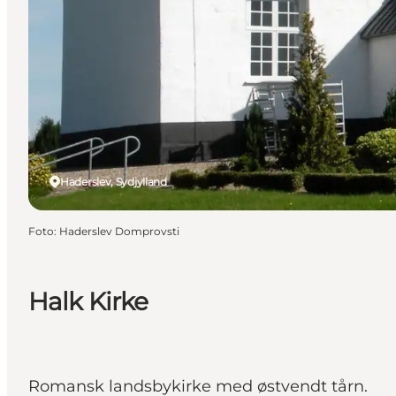
Haderslev, Sydjylland
Foto
:
Haderslev Domprovsti
Halk Kirke
Romansk landsbykirke med østvendt tårn.