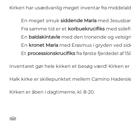
Kirken har usædvanlig meget inventar fra middelald
En meget smuk
siddende Maria
med Jesusbarne
Fra samme tid er et
korbuekrucifiks
med sidefi
En
baldakintavle
med den tronende og velsigne
En
kronet Maria
med Erasmus i gryden ved siden 
Et
processionskrucifiks
fra første fjerdedel af 15
Inventaret gør hele kirken et besøg værd! Kirken er
Halk kirke er skillepunktet mellem Camino Hadersle
Kirken er åben i dagtimerne, kl. 8-20.
Tripadvisor