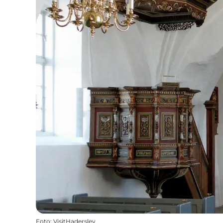
Foto
:
VisitHaderslev