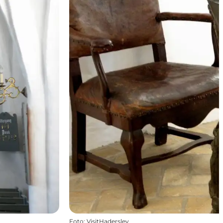
Foto
:
VisitHaderslev