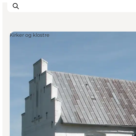
Kirker og klostre
Oplevelser
Byer & Steder
Det sker
Overnatning
Planlæg din ferie
Booking