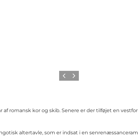
Forrige
Næste
 af romansk kor og skib. Senere er der tilføjet en vestfo
engotisk altertavle, som er indsat i en senrenæssancera