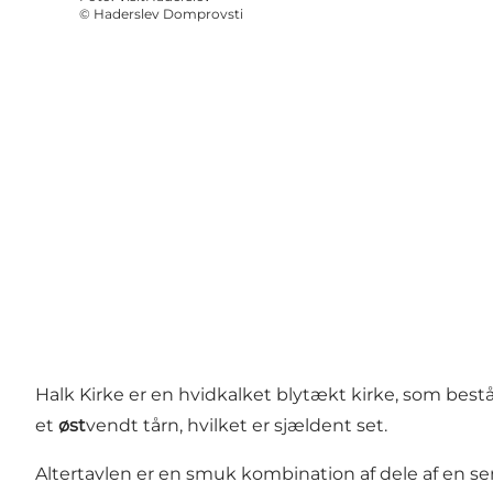
©
Haderslev Domprovsti
Halk Kirke er en hvidkalket blytækt kirke, som består
et
øst
vendt tårn, hvilket er sjældent set.
Altertavlen er en smuk kombination af dele af en s