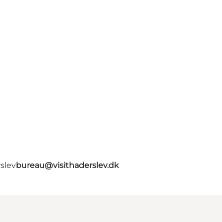
slev
bureau@visithaderslev.dk