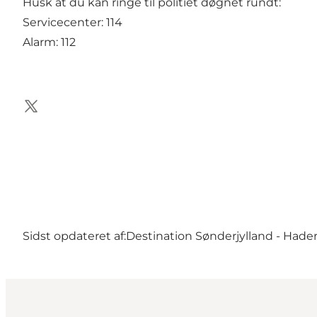
Husk at du kan ringe til politiet døgnet rundt:
Servicecenter: 114
Alarm: 112
Twitter
Sidst opdateret af:
Destination Sønderjylland - Hader