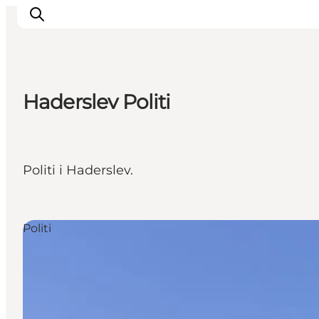
Haderslev Politi
Oplevelser
Byer & Steder
Det sker
Politi i Haderslev.
Overnatning
Planlæg din ferie
Booking
Politi