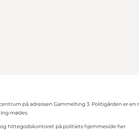
ra centrum på adressen Gammelting 3. Politigården er en
ting mødes.
 og hittegodskontoret på politiets hjemmeside
her