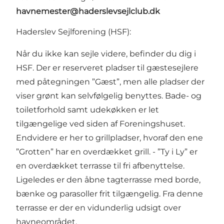
havnemester@haderslevsejlclub.dk
Haderslev Sejlforening (HSF):
Når du ikke kan sejle videre, befinder du dig i
HSF. Der er reserveret pladser til gæstesejlere
med påtegningen ”Gæst”, men alle pladser der
viser grønt kan selvfølgelig benyttes. Bade- og
toiletforhold samt udekøkken er let
tilgængelige ved siden af Foreningshuset.
Endvidere er her to grillpladser, hvoraf den ene
”Grotten” har en overdækket grill. - ”Ty i Ly” er
en overdækket terrasse til fri afbenyttelse.
Ligeledes er den åbne tagterrasse med borde,
bænke og parasoller frit tilgængelig. Fra denne
terrasse er der en vidunderlig udsigt over
havneområdet.