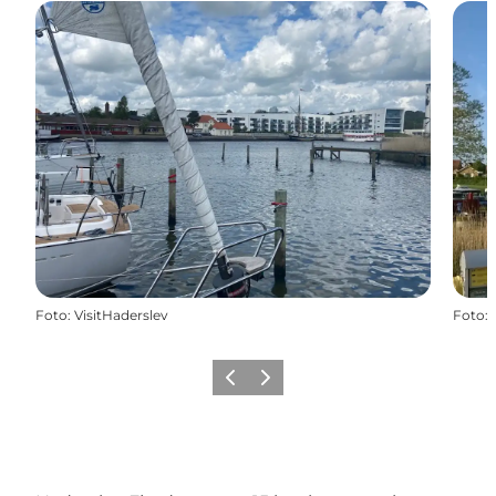
Foto
:
VisitHaderslev
Foto
:
Forrige
Næste