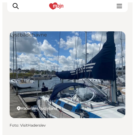
Lystbådehavne
Oplevelser
Byer & Steder
Det sker
Overnatning
Planlæg din ferie
Booking
Haderslev, Sydjylland
Foto
:
VisitHaderslev