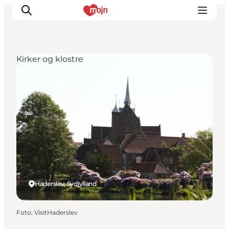
Kirker og klostre
Oplevelser
Byer & Steder
Det sker
Overnatning
Planlæg din ferie
Booking
Haderslev, Sydjylland
Foto
:
VisitHaderslev