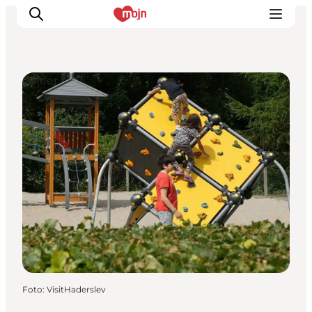
Cafeer
Oplevelser
Byer & Steder
Det sker
Overnatning
Planlæg din ferie
Booking
Foto
:
VisitHaderslev