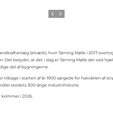
Forrige
Næste
l Vandkraftanlæg (elværk), hvor Tørning Mølle i 2017 ove
Det betyder, at det i dag er Tørning Mølle der ved hjælp 
ige del af bygningerne.
 tilbage i starten af år 1900 sørgede for halvdelen af str
idler stedets 300-årige industrihistorie.
r kommer i 2026.