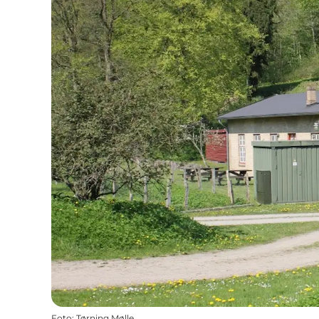
Foto
:
Tørning Mølle