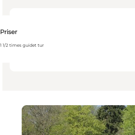
350 DKK
Priser
Besøg hjemmeside
Venner, Mig selv, Min virksomhed
1 1/2 times guidet tur