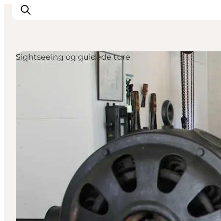
Sightseeing og guidede ture
Oplevelser
Byer & Steder
Det sker
Overnatning
Planlæg din ferie
Booking