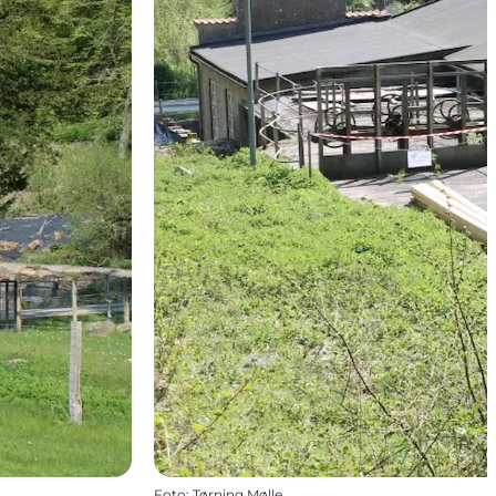
Foto
:
Tørning Mølle