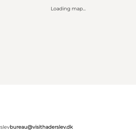
Loading map...
slev
bureau@visithaderslev.dk