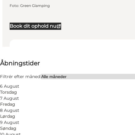
Foto
:
Green Glamping
Book dit ophold nu
Se åbningstider
Åbningstider
Besøg hjemmeside
Min partner, Mig selv
Filtrér efter måned
6 August
Torsdag
7 August
Fredag
8 August
Lørdag
9 August
Søndag
10 August