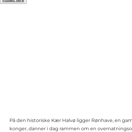
Indlæs flere
Foto
:
Green Glamping
På den historiske Kær Halvø ligger Rønhave, en gamm
konger, danner i dag rammen om en overnatningsop