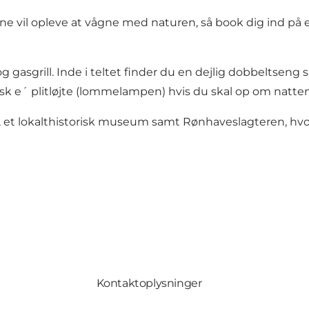
rne vil opleve at vågne med naturen, så book dig ind på 
g gasgrill. Inde i teltet finder du en dejlig dobbeltsen
sk e´ plitløjte (lommelampen) hvis du skal op om natten
, et lokalthistorisk museum samt Rønhaveslagteren, hvor d
Kontaktoplysninger