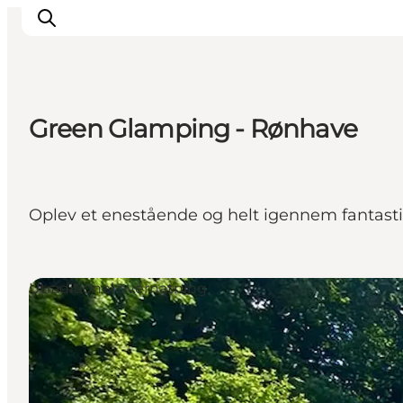
Green Glamping - Rønhave
Oplevelser
Byer & Steder
Det sker
Oplev et enestående og helt igennem fantas
Overnatning
Planlæg din ferie
Booking
Utraditionel overnatning