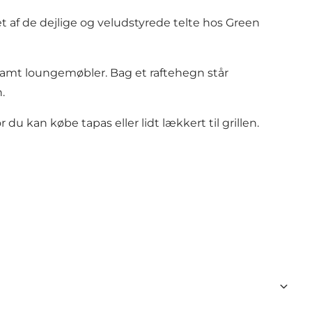
et af de dejlige og veludstyrede telte hos Green
g samt loungemøbler. Bag et raftehegn står
.
u kan købe tapas eller lidt lækkert til grillen.