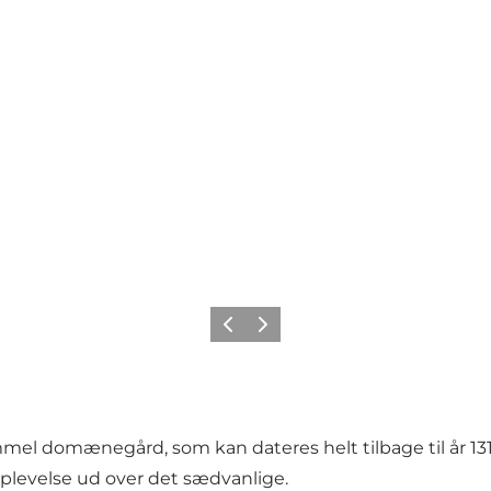
Forrige
Næste
el domænegård, som kan dateres helt tilbage til år 131
levelse ud over det sædvanlige.