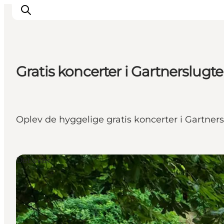
Gratis koncerter i Gartnerslugt
Oplevelser
Byer & Steder
Det sker
Oplev de hyggelige gratis koncerter i Gartner
Overnatning
Planlæg din ferie
Booking
Det sker