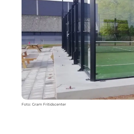
Foto
:
Gram Fritidscenter