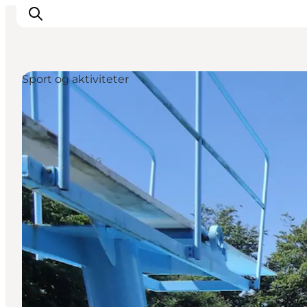
Sport og aktiviteter
Oplevelser
Byer & Steder
Det sker
Overnatning
Planlæg din ferie
Booking