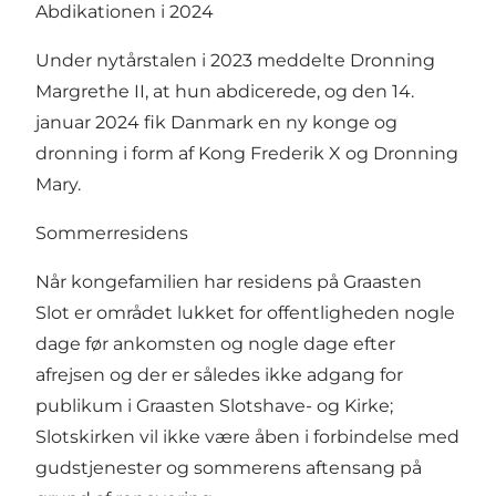
Abdikationen i 2024
Under nytårstalen i 2023 meddelte Dronning
Margrethe II, at hun abdicerede, og den 14.
januar 2024 fik Danmark en ny konge og
dronning i form af Kong Frederik X og Dronning
Mary.
Sommerresidens
Når kongefamilien har residens på Graasten
Slot er området lukket for offentligheden nogle
dage før ankomsten og nogle dage efter
afrejsen og der er således ikke adgang for
publikum i Graasten Slotshave- og Kirke;
Slotskirken vil ikke være åben i forbindelse med
gudstjenester og sommerens aftensang på