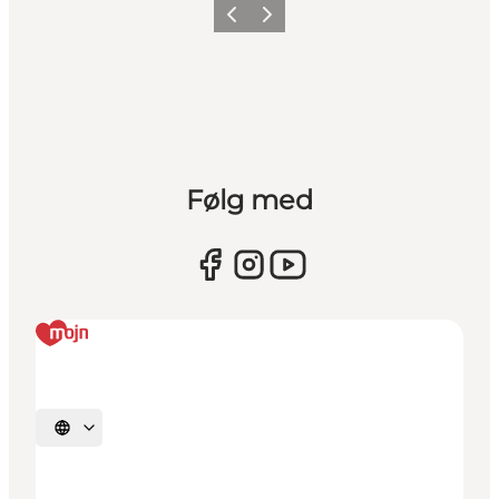
Forrige
Næste
Følg med
Vælg sprog