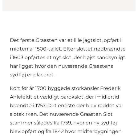
Det første Graasten var et lille jagtslot, opført i
midten af 1500-tallet. Efter slottet nedbrændte
i 1603 opførtes et nyt slot, der højst sandsynligt
har ligget hvor den nuværende Graastens
sydfløj er placeret.
Kort før år 1700 byggede storkansler Frederik
Ahlefeldt et vældigt barokslot, der imidlertid
brændte i 1757. Det eneste der blev reddet var
slotskirken. Det nuværende Graasten Slot
stammer således fra 1759, hvor en ny sydfløj
blev opført og fra 1842 hvor midterbygningen