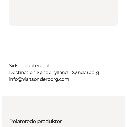
Sidst opdateret af:
Destination Sønderjylland - Sønderborg
info@visitsonderborg.com
Relaterede produkter