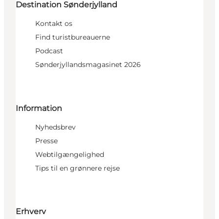
Destination Sønderjylland
Kontakt os
Find turistbureauerne
Podcast
Sønderjyllandsmagasinet 2026
Information
Nyhedsbrev
Presse
Webtilgængelighed
Tips til en grønnere rejse
Erhverv