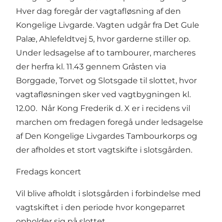
Hver dag foregår der vagtafløsning af den
Kongelige Livgarde. Vagten udgår fra Det Gule
Palæ, Ahlefeldtvej 5, hvor garderne stiller op.
Under ledsagelse af to tambourer, marcheres
der herfra kl. 11.43 gennem Gråsten via
Borggade, Torvet og Slotsgade til slottet, hvor
vagtafløsningen sker ved vagtbygningen kl.
12.00. Når Kong Frederik d. X er i recidens vil
marchen om fredagen foregå under ledsagelse
af Den Kongelige Livgardes Tambourkorps og
der afholdes et stort vagtskifte i slotsgården.
Fredags koncert
Vil blive afholdt i slotsgården i forbindelse med
vagtskiftet i den periode hvor kongeparret
opholder sig på slottet.