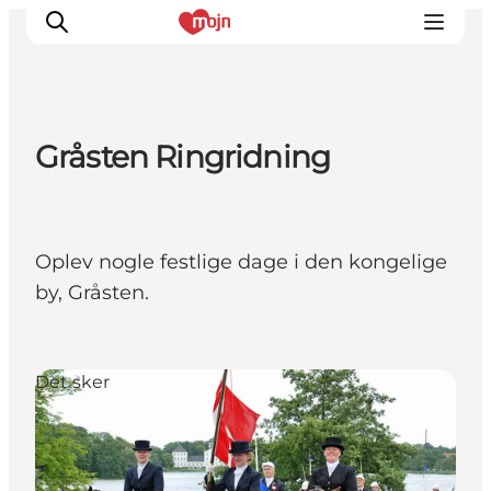
Gråsten Ringridning
Oplevelser
Byer & Steder
Det sker
Oplev nogle festlige dage i den kongelige
Overnatning
by, Gråsten.
Planlæg din ferie
Booking
Det sker