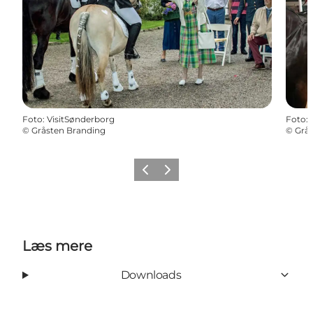
Foto
:
VisitSønderborg
Foto
:
©
Gråsten Branding
©
Grå
Forrige
Næste
Læs mere
Downloads