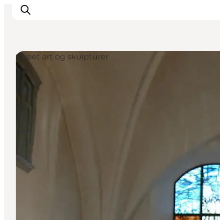
Street art og skulpturer
Oplevelser
Byer & Steder
Det sker
Overnatning
Planlæg din ferie
Booking