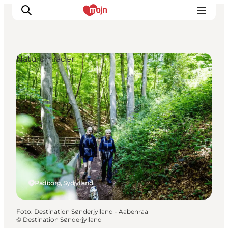
Naturområder
Oplevelser
Byer & Steder
Det sker
Overnatning
Planlæg din ferie
Booking
Padborg, Sydjylland
Foto
:
Destination Sønderjylland - Aabenraa
©
Destination Sønderjylland