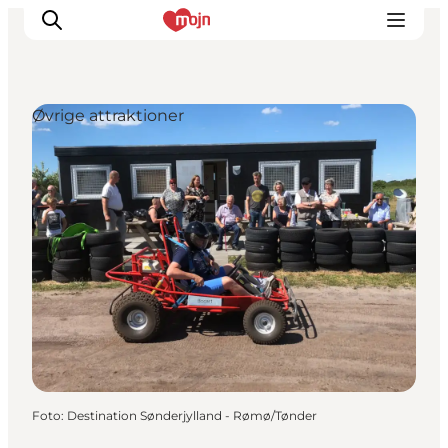
Øvrige attraktioner
Oplevelser
Byer & Steder
Det sker
Overnatning
Planlæg din ferie
Booking
Foto
:
Destination Sønderjylland - Rømø/Tønder