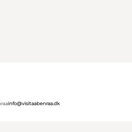
nraa
info@visitaabenraa.dk