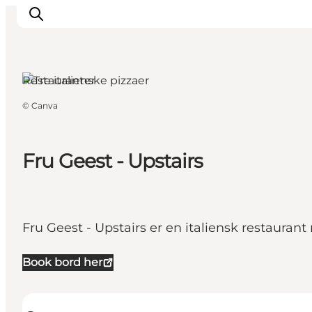
Aabenraa, Sydjylland
Restauranter
©
Canva
Oplevelser
Byer & Steder
Det sker
Fru Geest - Upstairs
Overnatning
Planlæg din ferie
Booking
Fru Geest - Upstairs er en italiensk restaurant
Book bord her