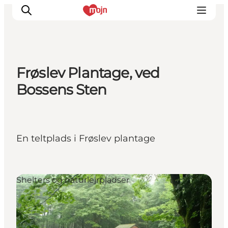
Frøslev Plantage, ved
Oplevelser
Bossens Sten
Byer & Steder
Det sker
Overnatning
En teltplads i Frøslev plantage
Planlæg din ferie
Booking
Shelters og naturlejrpladser