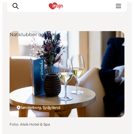
Natklubber og barer
Oplevelser
Byer & Steder
Det sker
Overnatning
Planlæg din ferie
Booking
Sønderborg, Sydjylland
Foto
:
Alsik Hotel & Spa