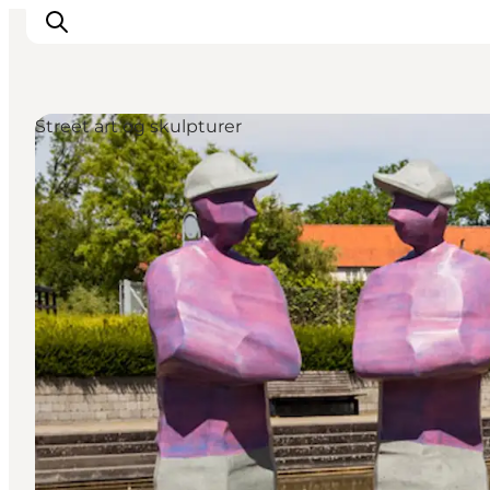
Street art og skulpturer
Oplevelser
Byer & Steder
Det sker
Overnatning
Planlæg din ferie
Booking