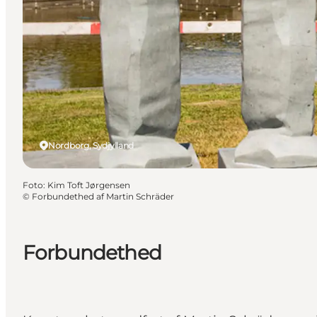
Nordborg, Sydjylland
Foto
:
Kim Toft Jørgensen
©
Forbundethed af Martin Schräder
Forbundethed