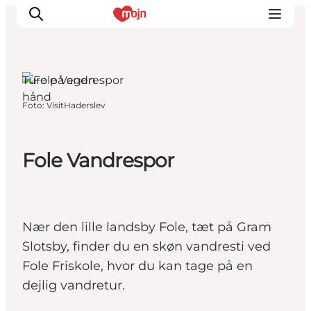
Gram, Sydjylland
Ture på egen
hånd
Foto
:
VisitHaderslev
Oplevelser
Byer & Steder
Det sker
Fole Vandrespor
Overnatning
Planlæg din ferie
Booking
Nær den lille landsby Fole, tæt på Gram
Slotsby, finder du en skøn vandresti ved
Fole Friskole, hvor du kan tage på en
dejlig vandretur.